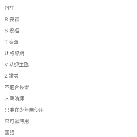
PPT
R 喪禮
S 祝福
T 泰澤
U 將臨期
V 恭迎主臨
Z 讚美
不適合長崇
人聲演繹
只准在少年團使用
只可獻詩用
國語