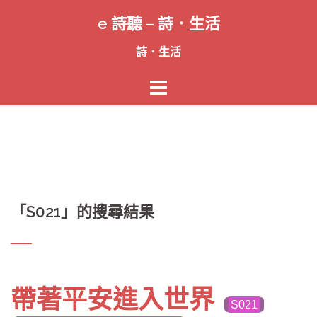
跳
e 詩聽 – 詩．生活
至
主
詩．生活
要
內
容
「
S021
」的搜尋結果
帶著平安進入世界
S021