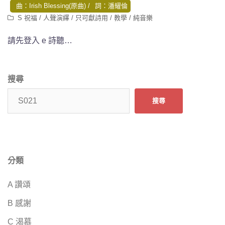
曲：Irish Blessing(原曲)
詞：潘耀倫
S 祝福
/
人聲演繹
/
只可獻詩用
/
教學
/
純音樂
請先登入 e 詩聽…
搜尋
搜尋
分類
A 讚頌
B 感謝
C 渴慕