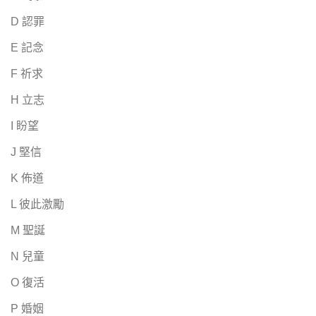
D 認罪
E 記念
F 祈求
H 立志
I 盼望
J 堅信
K 佈道
L 彼此激勵
M 聖誕
N 兒童
O 復活
P 婚姻