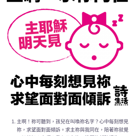
主啊！祢可聽到
，孩兒在叫喚祢名字？心中每刻想見
祢，求望面對面傾訴。求主祢與我同在，陪著祢就覺