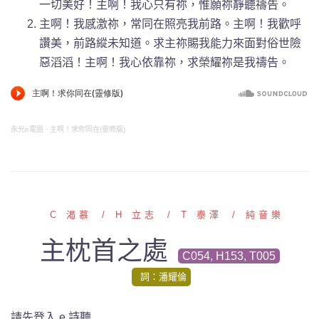
一切美好！主啊！我心只有祢，惟願祢靜聽禱告。
主啊！我感激祢，常同在照亮我前路。主啊！我歡呼
讚美，前路縱未知道。求主祢賜我能力來面對俗世險
惡滔滔！主啊！我心依靠祢，求榮耀祢是我禱告。
永光e電園
·
主啊！求你同在(靈修版)
C 渴慕
H 立志
T 泰澤
純音樂
主枕首之處
C054, H153, T005
詞：潘耀倫
請先登入 e 詩聽