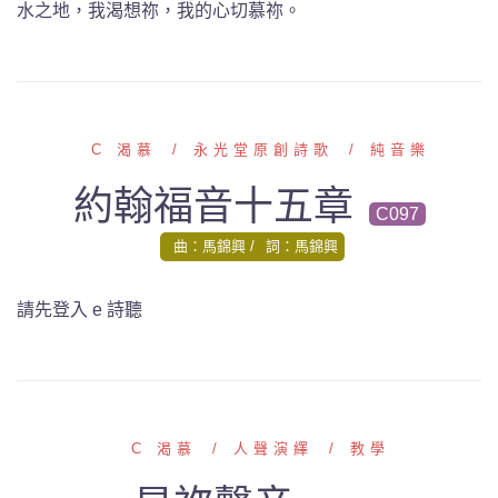
水之地，我渴想祢，我的心切慕祢。
C 渴慕
永光堂原創詩歌
純音樂
約翰福音十五章
C097
曲：馬錦興
詞：馬錦興
請先登入 e 詩聽
C 渴慕
人聲演繹
教學