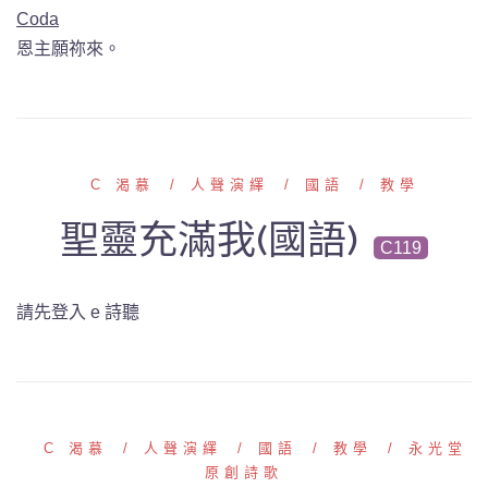
Coda
恩主願祢來。
C 渴慕
人聲演繹
國語
教學
聖靈充滿我(國語)
C119
請先登入 e 詩聽
C 渴慕
人聲演繹
國語
教學
永光堂
原創詩歌