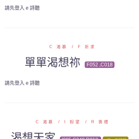
請先登入 e 詩聽
C 渴慕
F 祈求
單單渴想祢
F052 ,C018
請先登入 e 詩聽
C 渴慕
I 盼望
R 喪禮
渴想天家