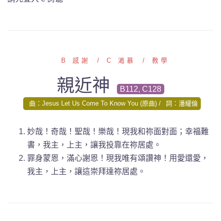
B 感謝
C 渴慕
教學
親近神
B112, C128
曲：Jesus Let Us Come To Know You (原曲)
詞：潘耀倫
妙哉！奇哉！聖哉！樂哉！現我和祢面對面；幸福難
書，我主，上主，讓我投靠在祢居處。
罪身蒙恩，滿心謝恩！現我唯有頌讚神！用愛還愛，
我主，上主，讓這崇拜達祢居處。