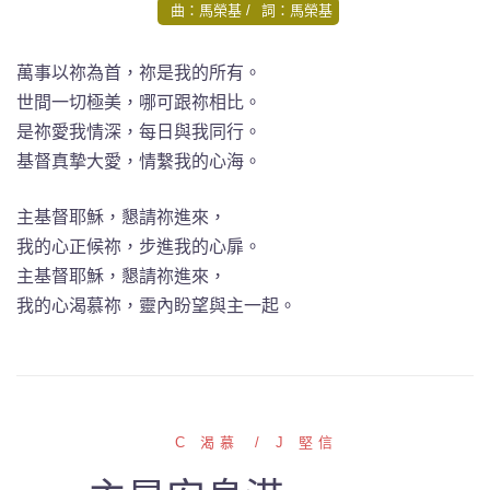
曲：馬榮基
詞：馬榮基
萬事以祢為首，祢是我的所有。
世間一切極美，哪可跟祢相比。
是祢愛我情深，每日與我同行。
基督真摯大愛，情繫我的心海。
主基督耶穌，懇請祢進來，
我的心正候祢，步進我的心扉。
主基督耶穌，懇請祢進來，
我的心渴慕祢，靈內盼望與主一起。
C 渴慕
J 堅信