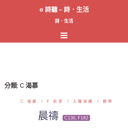
跳
e 詩聽 – 詩．生活
至
主
詩．生活
要
內
容
分類:
C 渴慕
C 渴慕
F 祈求
人聲演繹
教學
晨禱
C130, F182