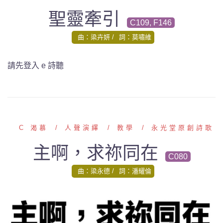
聖靈牽引
C109, F146
曲：梁卉妍
詞：莫嘯維
請先登入 e 詩聽
C 渴慕
人聲演繹
教學
永光堂原創詩歌
主啊，求祢同在
C080
曲：梁永德
詞：潘耀倫