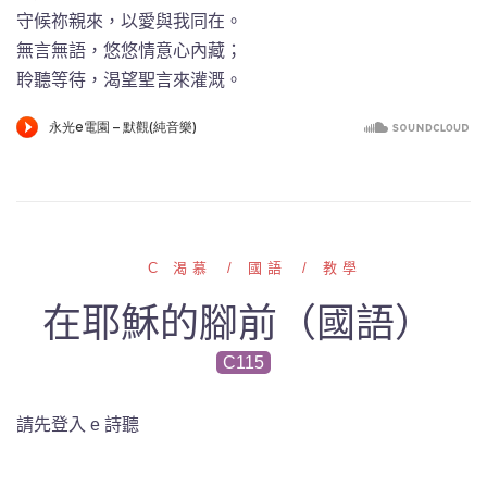
守候祢親來，以愛與我同在。
無言無語，悠悠情意心內藏；
聆聽等待，渴望聖言來灌溉。
C 渴慕
國語
教學
在耶穌的腳前（國語）
C115
請先登入 e 詩聽