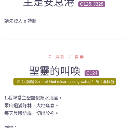
主是安息港
C125, J328
請先登入 e 詩聽
C 渴慕
教學
聖靈的叫喚
C124
曲：(原曲) Spirit of God (clear running water)
詞：李佩盈
1.我親愛主聖靈似細水澆灌，
眾山遍滿綠林，大地逢春。
每天晨曦訴説一切出於祢。
副歌：