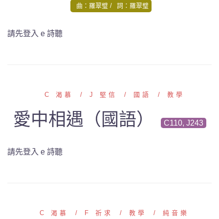
曲：羅翠璧
詞：羅翠璧
請先登入 e 詩聽
C 渴慕
J 堅信
國語
教學
愛中相遇（國語）
C110, J243
請先登入 e 詩聽
C 渴慕
F 祈求
教學
純音樂