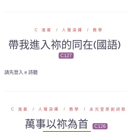
C 渴慕
人聲演繹
教學
帶我進入祢的同在(國語)
C127
請先登入 e 詩聽
C 渴慕
人聲演繹
教學
永光堂原創詩歌
萬事以祢為首
C126