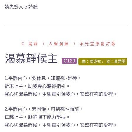
請先登入 e 詩聽
C 渴慕
人聲演繹
永光堂原創詩歌
渴慕靜候主
C129
曲：陳成熙
詞：黃慧雯
1.平靜內心，要休息，知道祢~是神。
祈求上主，助我專心聽祢指引。
我心切渴慕靜候，主聖靈引領我心，安歇在祢的愛裡。
2.平靜內心，若困倦，可到祢～面前。
仁慈上主，願祢賜下能力堅振。
我心切渴慕靜候，主聖靈引領我心，安歇在祢的愛裡。