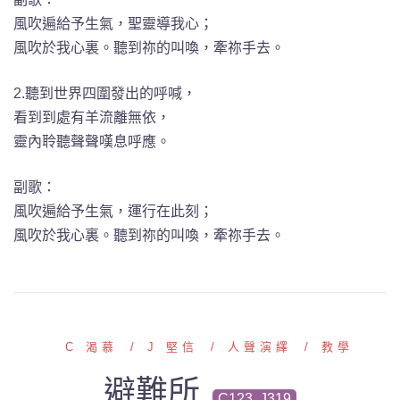
風吹遍給予生氣，聖靈導我心；
風吹於我心裏。聽到祢的叫喚，牽祢手去。
2.聽到世界四圍發出的呼喊，
看到到處有羊流離無依，
靈內聆聽聲聲嘆息呼應。
副歌：
風吹遍給予生氣，運行在此刻；
風吹於我心裏。聽到祢的叫喚，牽祢手去。
C 渴慕
J 堅信
人聲演繹
教學
避難所
C123, J319