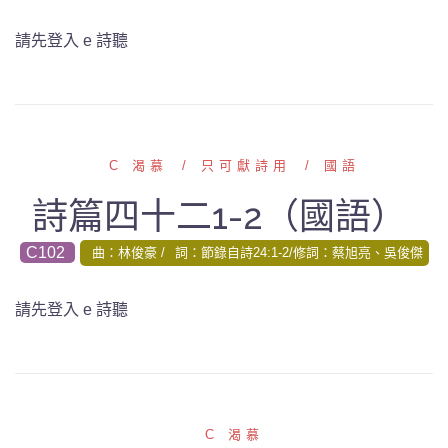
請先登入 e 詩聽
C 渴慕
只可獻詩用
國語
詩篇四十二1-2（國語）
C102
曲：林俊豪
詞：節錄自詩24:1-2/修詞：蔡旭亮、吳俊傑
請先登入 e 詩聽
C 渴慕