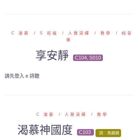
C 渴慕
S 祝福
人聲演繹
教學
純音
樂
享安靜
C104, S010
請先登入 e 詩聽
C 渴慕
人聲演繹
教學
渴慕神國度
C103
詞：馬錦興