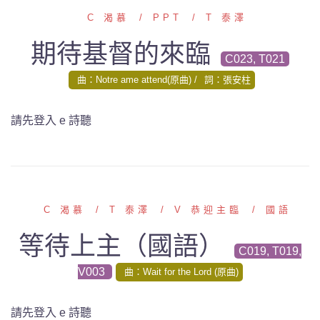
C 渴慕
PPT
T 泰澤
期待基督的來臨
C023, T021
曲：Notre ame attend(原曲)
詞：張安柱
請先登入 e 詩聽
C 渴慕
T 泰澤
V 恭迎主臨
國語
等待上主（國語）
C019, T019,
V003
曲：Wait for the Lord (原曲)
請先登入 e 詩聽