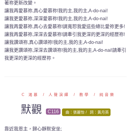
著祢更新改變。
讓我再愛慕祢,真心愛慕祢!我的主,我的主,A-do-nai!
讓我更愛慕祢,深深愛慕祢!我的主,我的主,A-do-nai!
讓我再愛慕祢,真心去愛慕祢!請寬恕我愛這些總比愛祢更多!
讓我再愛慕祢,深深去愛慕祢!請牽引我更深的更深的經歷祢!
讓我讚頌祢,真心讚頌祢!我的主,我的主,A-do-nai!
讓我更讚頌祢,深深去讚頌祢!我的主,我的主,A-do-nai!請牽引
我更深的更深的經歷祢。
C 渴慕
人聲演繹
教學
純音樂
默觀
C116
曲：張麗怡
詞：黃月英
靠近我恩主，歸心靜默安坐;