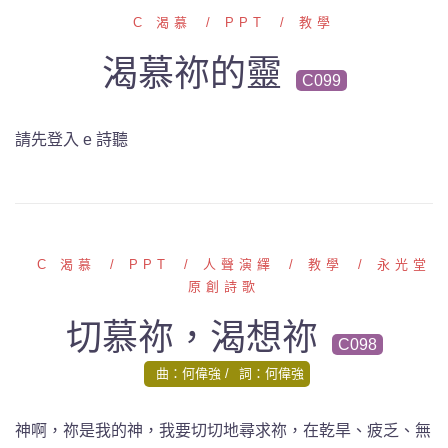
C 渴慕
PPT
教學
渴慕祢的靈
C099
請先登入 e 詩聽
C 渴慕
PPT
人聲演繹
教學
永光堂
原創詩歌
切慕祢，渴想祢
C098
曲：何偉強
詞：何偉強
神啊，祢是我的神
，我要切切地尋求祢，在乾旱、疲乏、無