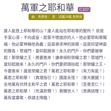
萬軍之耶和華
C107
曲：馬學良
詞：詩篇24篇,馬學良
誰人能登上耶和華的山？誰人能站在耶和華的聖所？ 就是
手潔心清，不向虛妄，起誓不懷詭詐的人。他必蒙耶和華賜
福，他必蒙神稱他為義；這是尋求神的族類，這是仰望神面
的雅各。眾城門，當仰起臉來！永久的門戶，你們要被舉
起！那榮耀之王，將要進來！謙卑候盼榮耀之君！眾城門，
當仰起臉來！永久的門戶，你們要把頭抬起！那榮耀之王，
今要進來！誰是榮耀之君？萬君之耶和華！（有力有能！）
萬君之耶和華！（真理指引！）國度永恆！（普天震撼！）
全地萬有伏拜主和平之君！萬君之耶和華！（至善至仁！）
萬君之耶和華！（充滿悲憫！）救贖世人！（恩典送贈！）
萬有當肅敬，恭請主降臨！