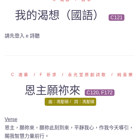
我的渴想（國語）
C121
請先登入 e 詩聽
C 渴慕
F 祈求
永光堂原創詩歌
純音樂
恩主願祢來
C120, F172
曲：馮聖碩
詞：馮聖碩
Verse
恩主，願祢來，願祢此刻到來，平靜我心，作我今天導引，
賜我智慧力量前行。