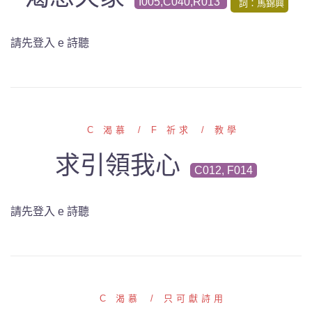
I005,C040,R013
詞：馬錦興
請先登入 e 詩聽
C 渴慕
F 祈求
教學
求引領我心
C012, F014
請先登入 e 詩聽
C 渴慕
只可獻詩用