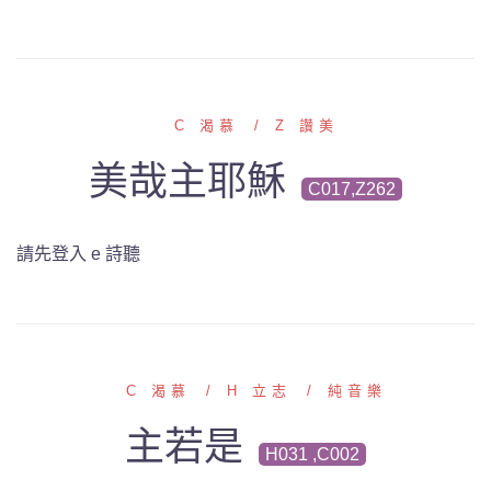
C 渴慕
Z 讚美
美哉主耶穌
C017,Z262
請先登入 e 詩聽
C 渴慕
H 立志
純音樂
主若是
H031 ,C002