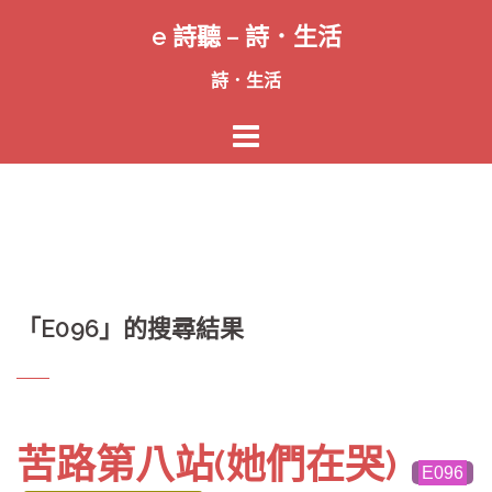
跳
e 詩聽 – 詩．生活
至
主
詩．生活
要
內
容
「
E096
」的搜尋結果
苦路第八站(她們在哭)
E096