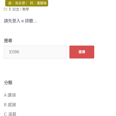
曲：梁永德
詞：潘耀倫
E 記念
/
教學
請先登入 e 詩聽…
搜尋
搜尋
分類
A 讚頌
B 感謝
C 渴慕