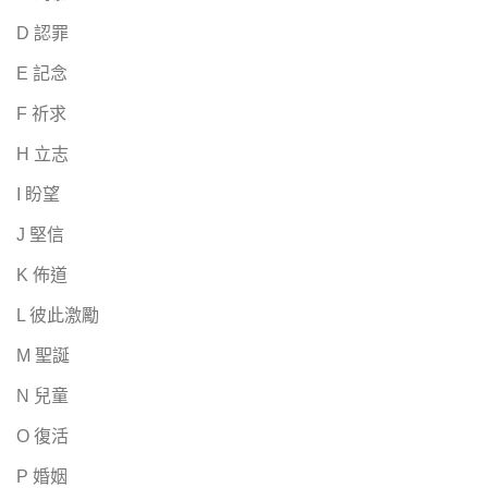
D 認罪
E 記念
F 祈求
H 立志
I 盼望
J 堅信
K 佈道
L 彼此激勵
M 聖誕
N 兒童
O 復活
P 婚姻