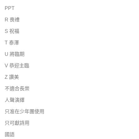
PPT
R 喪禮
S 祝福
T 泰澤
U 將臨期
V 恭迎主臨
Z 讚美
不適合長崇
人聲演繹
只准在少年團使用
只可獻詩用
國語