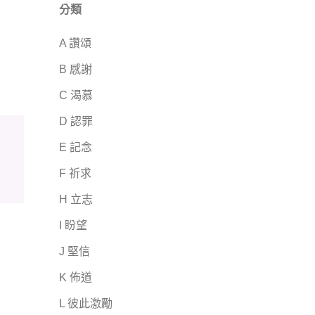
分類
A 讚頌
B 感謝
C 渴慕
D 認罪
E 記念
F 祈求
H 立志
I 盼望
J 堅信
K 佈道
L 彼此激勵