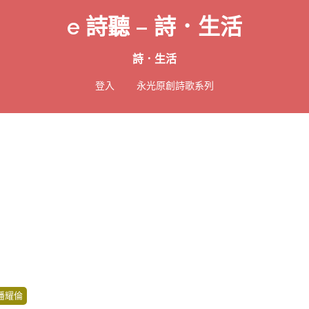
e 詩聽 – 詩．生活
詩．生活
登入
永光原創詩歌系列
潘耀倫