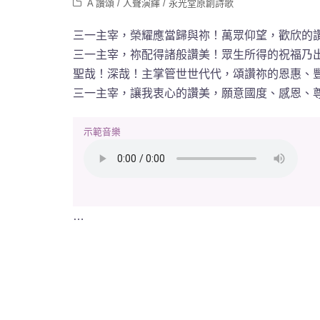
A 讚頌
/
人聲演繹
/
永光堂原創詩歌
三一主宰
，榮耀應當歸與祢！萬眾仰望，歡欣的
三一主宰，祢配得諸般讚美！眾生所得的祝福乃
聖哉！深哉！主掌管世世代代，頌讚祢的恩惠、
三一主宰，讓我衷心的讚美，願意國度、感恩、
示範音樂
…