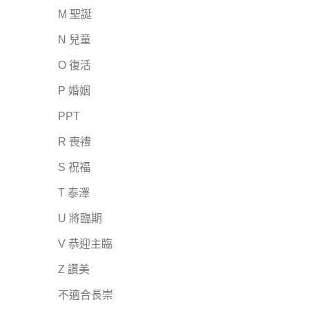
M 聖誕
N 兒童
O 復活
P 婚姻
PPT
R 喪禮
S 祝福
T 泰澤
U 將臨期
V 恭迎主臨
Z 讚美
不適合長崇