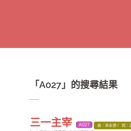
跳
至
主
要
內
容
「
A027
」的搜尋結果
三一主宰
A027
曲：梁永德
詞：