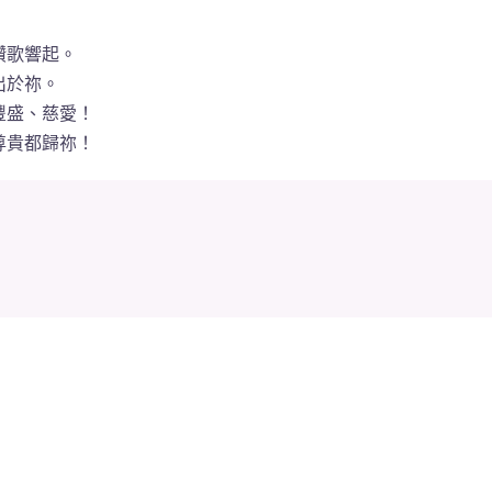
讚歌響起。
出於祢。
豐盛、慈愛！
尊貴都歸祢！