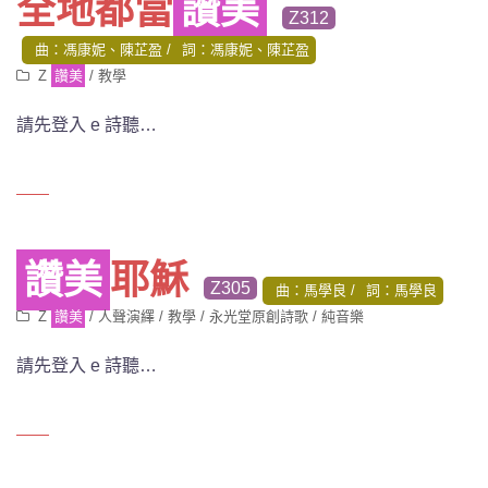
全地都當
讚美
Z312
曲：馮康妮、陳芷盈
詞：馮康妮、陳芷盈
Z
讚美
/
教學
請先登入 e 詩聽…
讚美
耶穌
Z305
曲：馬學良
詞：馬學良
Z
讚美
/
人聲演繹
/
教學
/
永光堂原創詩歌
/
純音樂
請先登入 e 詩聽…