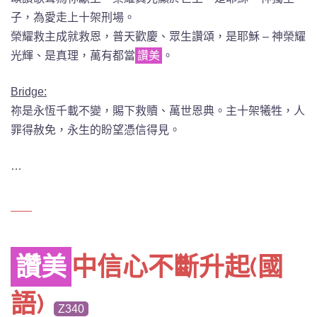
子，為愛走上十架刑場。
榮耀救主成就救恩，普天歡慶、眾生讚頌，是耶穌 – 神榮耀
光輝、是真理，萬有都當
讚美
。
Bridge:
祢是永恆千載不變，賜下救贖、萬世恩典。主十架犧牲，人
罪得赦免，永生的盼望憑信得見。
…
讚美
中信心不斷升起(國
語)
Z340