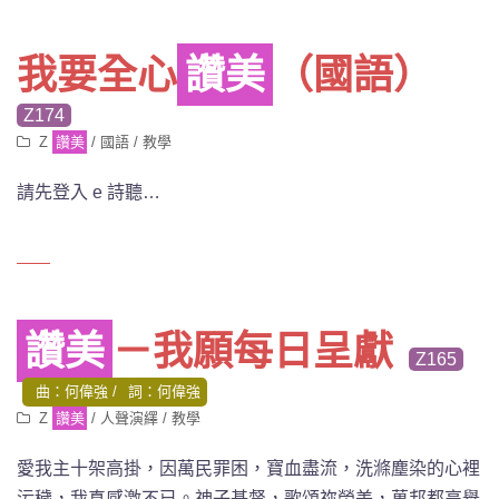
我要全心
讚美
（國語）
Z174
Z
讚美
/
國語
/
教學
請先登入 e 詩聽…
讚美
－我願每日呈獻
Z165
曲：何偉強
詞：何偉強
Z
讚美
/
人聲演繹
/
教學
愛我主十架高掛，因萬民罪困，寶血盡流，洗滌塵染的心裡
污穢，我真感激不已。神子基督，歌頌祢榮美，萬邦都高舉