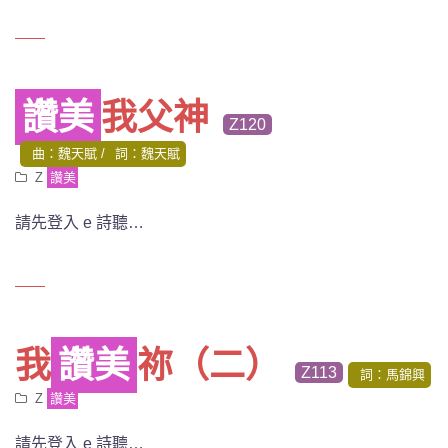
讚美
我父神
Z120
曲：魏天賦
詞：魏天賦
Z
讚美
請先登入 e 詩聽…
我
讚美
祢（二）
Z113
詞：馬錦興
Z
讚美
請先登入 e 詩聽…