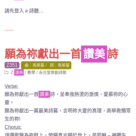
請先登入 e 詩聽…
願為祢獻出一首
讚美
詩
Z351
曲：馬榮基
詞：馬榮基
Z
讚美
/
教學
/
永光堂原創詩歌
Verse:
願為祢獻出一首
讚美
詩，呈奉我熱燙的激情、愛慕祢的心
靈。
願為祢獻出一篇最美詩篇，言明祢大愛的真理，高舉救贖眾
生的祢!
Chorus:
頌讚歌聲為祢獻上，榮耀真光顯於世上，是耶穌 – 神獨生