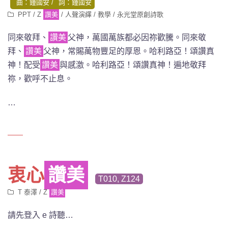
曲：鍾國安
詞：鍾國安
PPT
/
Z
讚美
/
人聲演繹
/
教學
/
永光堂原創詩歌
同來敬拜、
讚美
父神
，萬國萬族都必因祢歡騰。同來敬
拜、
讚美
父神，常賜萬物豐足的厚恩。哈利路亞！頌讚真
神！配受
讚美
與感激。哈利路亞！頌讚真神！遍地敬拜
祢，歡呼不止息。
…
衷心
讚美
T010, Z124
T 泰澤
/
Z
讚美
請先登入 e 詩聽…