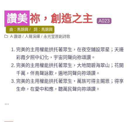
讚美
祢，創造之主
A023
曲：馬錦興
詞：馬錦興
A 讚頌
/
人聲演繹
/
永光堂原創詩歌
完美的主用權能拱托著眾生
，在夜空鋪設眾星；天邊
彩霞夕照中幻化，宇宙同聲向祢頌讚。
完美的主用權能拱托著眾生，大地間碧海翠山；花開
千萬，伴鳥聲詠歎，遍地同聲向祢頌讚。
完美的主用權能拱托著眾生，萬族可得主賜恩；得享
生命，在愛中和應，聽萬民聲向祢頌讚。
…