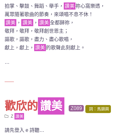
拍掌、擊鼓、舞蹈、舉手，
讚美
祢心窩樂透，
萬眾隨著歌曲的節奏，來頌唱不息不休！
讚美
，
讚美
，
讚美
全都歸祢，
敬拜，敬拜，敬拜創世恩主；
謳歌，謳歌，盡力、盡心歌唱，
獻上，獻上，
讚美
的歌聲此刻獻上。
…
歡欣的
讚美
Z089
詞：馬錦興
Z
讚美
請先登入 e 詩聽…