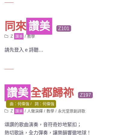
同來
讚美
Z101
Z
讚美
/
教學
請先登入 e 詩聽…
讚美
全都歸祢
Z197
曲：何偉強
詞：何偉強
Z
讚美
/
人聲演繹
/
教學
/
永光堂原創詩歌
頌讚的歌曲演奏
，音符奇妙地緊扣；
熱切歌詠，全力彈奏，讓樂韻響徹地球！