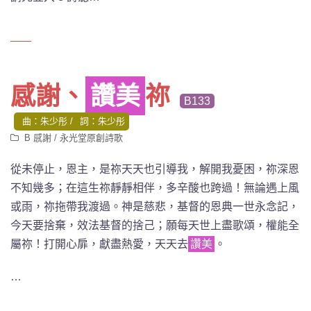
感謝、
讚美
祢
B133
曲：朱少彤
詞：朱少彤
B 感謝
/
永光堂原創詩歌
從未停止
，恩主，是祢天天也引導我，解開我憂困，祢深恩
不知幾多；
在這生祢靜靜相伴，多辛酸也跨過！無論遇上風
或雨，祢拖帶我渡過。神是慈悲，基督的恩典一世永念記，
今天要捨棄，效法基督的捨己；願每天世上盡歌頌，權能全
屬祢！打開心扉，獻盡熱愛，天天去
讚美
。
…