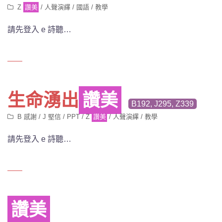
Z
讚美
/
人聲演繹
/
國語
/
教學
請先登入 e 詩聽…
生命湧出
讚美
B192, J295, Z339
B 感謝
/
J 堅信
/
PPT
/
Z
讚美
/
人聲演繹
/
教學
請先登入 e 詩聽…
讚美