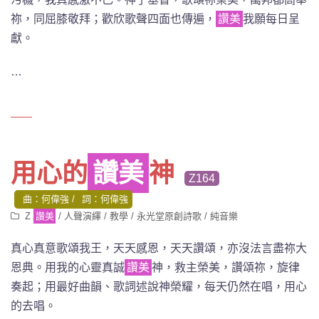
祢，同屈膝敬拜；歡欣歌聲四面也傳遍，
讚美
我願每日呈
獻。
…
用心的
讚美
神
Z164
曲：何偉強
詞：何偉強
Z
讚美
/
人聲演繹
/
教學
/
永光堂原創詩歌
/
純音樂
真心真意歌頌我王，天天感恩，天天讚頌，亦沒法言盡祢大
恩典。用我的心靈真誠
讚美
神，救主榮美，讚頌祢，旋律
奏起；用最好曲韻、歌詞述說神榮耀，每天仍然在唱，用心
的去唱。