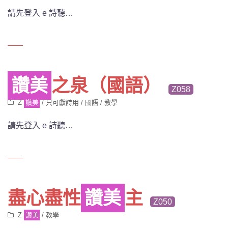
請先登入 e 詩聽…
讚美
之泉（國語）
Z058
Z
讚美
/
只可獻詩用
/
國語
/
教學
請先登入 e 詩聽…
盡心盡性
讚美
主
Z050
Z
讚美
/
教學