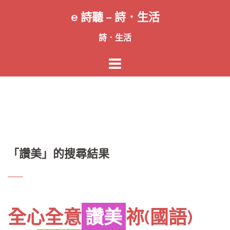
跳
e 詩聽 – 詩．生活
至
主
詩．生活
要
內
容
「
讚美
」的搜尋結果
全心全意
讚美
祢(國語)