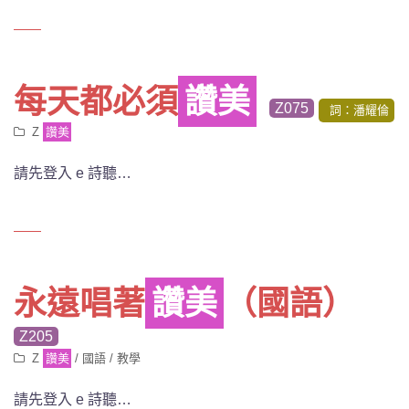
每天都必須
讚美
Z075
詞：潘耀倫
Z
讚美
請先登入 e 詩聽…
永遠唱著
讚美
（國語）
Z205
Z
讚美
/
國語
/
教學
請先登入 e 詩聽…