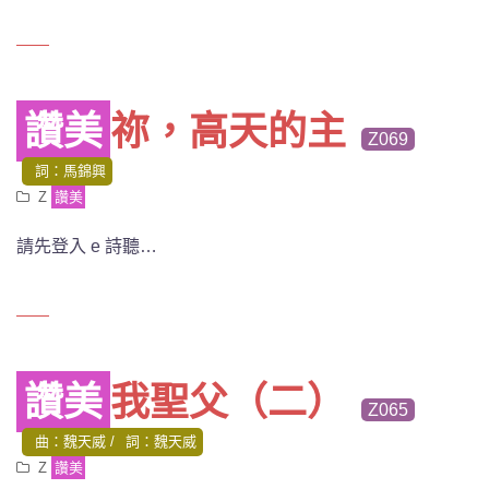
讚美
祢，高天的主
Z069
詞：馬錦興
Z
讚美
請先登入 e 詩聽…
讚美
我聖父（二）
Z065
曲：魏天威
詞：魏天威
Z
讚美