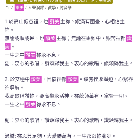
曲：(原曲) Elevation Worship Praise 2023
詞：馮康妮
Z
讚美
/
人聲演繹
/
教學
/
純音樂
1.於高山低谷裡，也
讚美
主祢。縱滿有困憂，心相信主
祢。
無論或順或逆，也
讚美
主祢；無論在患難中，艱苦裡都
讚
美
。
一生之中
讚美
祢永不息。
副：衷心的歌唱，讚頌歸我主。衷心的歌唱，讚頌歸我主。
2. 於安穩中
讚美
，困惱裡都
讚美
。縱有挫敗壓迫，心緊靠
祢導航。
我高歌稱讚祢，要高舉永活神。祢統領萬有，掌管一切。
一生之中
讚美
祢永不息。
副：衷心的歌唱，讚頌歸我主。衷心的歌唱，讚頌歸我主。
過橋: 祢恩典足夠，大愛勝萬有，一生都跟祢腳步。