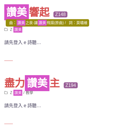
讚美
響起
Z148
曲：
讚美
之泉-讓
讚美
飛揚(原曲)
詞：莫嘯維
Z
讚美
請先登入 e 詩聽…
盡力
讚美
主
Z194
Z
讚美
/
教學
請先登入 e 詩聽…