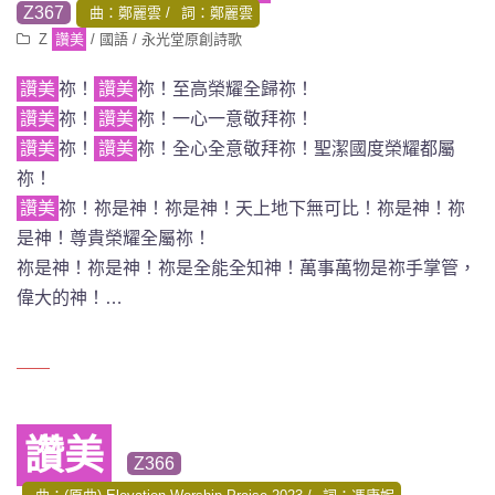
Z367
曲：鄭麗雲
詞：鄭麗雲
Z
讚美
/
國語
/
永光堂原創詩歌
讚美
祢！
讚美
祢！至高榮耀全歸祢！
讚美
祢！
讚美
祢！一心一意敬拜祢！
讚美
祢！
讚美
祢！全心全意敬拜祢！聖潔國度榮耀都屬
祢！
讚美
祢！祢是神！祢是神！天上地下無可比！祢是神！祢
是神！尊貴榮耀全屬祢！
祢是神！祢是神！祢是全能全知神！萬事萬物是祢手掌管，
偉大的神！…
讚美
Z366