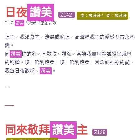
日夜
讚美
Z142
曲：羅珊珊
詞：羅珊珊
Z
讚美
/
永光堂原創詩歌
上主，我渴慕祢
，清晨或晚上，高聲唱我主的愛從亙古永不
變。
同
讚美
祢的名，同歡欣、讚頌，容讓我靈用摯誠發出感恩
的稱讚。噢！哈利路亞！噢！哈利路亞！常念記神祢的愛，
我每日夜歡呼、
讚美
。
…
同來敬拜
讚美
主
Z129