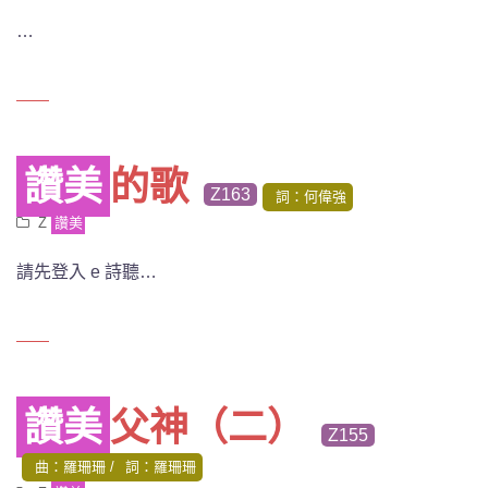
…
讚美
的歌
Z163
詞：何偉強
Z
讚美
請先登入 e 詩聽…
讚美
父神（二）
Z155
曲：羅珊珊
詞：羅珊珊