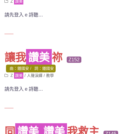
Z
讚美
請先登入 e 詩聽…
讓我
讚美
祢
Z152
曲：鍾國安
詞：鍾國安
Z
讚美
/
人聲演繹
/
教學
請先登入 e 詩聽…
同
讚美
讚美
我救主
Z145