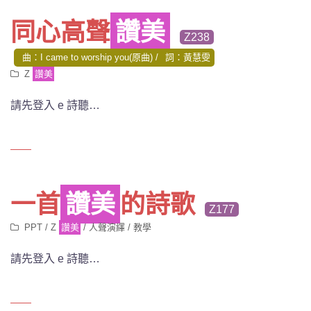
同心高聲
讚美
Z238
曲：I came to worship you(原曲)
詞：黃慧雯
Z
讚美
請先登入 e 詩聽…
一首
讚美
的詩歌
Z177
PPT
/
Z
讚美
/
人聲演繹
/
教學
請先登入 e 詩聽…