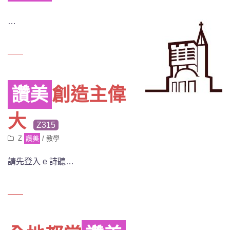
…
讚美
創造主偉
大
Z315
Z
讚美
/
教學
請先登入 e 詩聽…