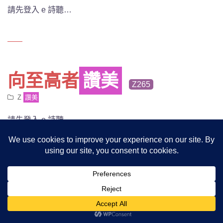
請先登入 e 詩聽…
向至高者
讚美
Z265
Z
讚美
請先登入 e 詩聽…
主啊，祢配得受
讚美
Z270
詞：馬錦興
Z
讚美