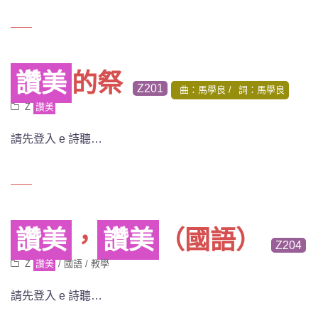
讚美
的祭
Z201
曲：馬學良
詞：馬學良
Z
讚美
請先登入 e 詩聽…
讚美
，
讚美
（國語）
Z204
Z
讚美
/
國語
/
教學
請先登入 e 詩聽…