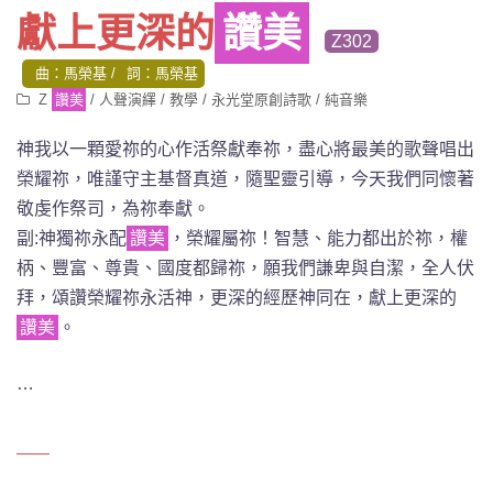
獻上更深的
讚美
Z302
曲：馬榮基
詞：馬榮基
Z
讚美
/
人聲演繹
/
教學
/
永光堂原創詩歌
/
純音樂
神我以一顆愛祢的心作活祭獻奉祢，盡心將最美的歌聲唱出
榮耀祢，唯謹守主基督真道，隨聖靈引導，今天我們同懷著
敬虔作祭司，為祢奉獻。
副:神獨祢永配
讚美
，榮耀屬祢！智慧、能力都出於祢，權
柄、豐富、尊貴、國度都歸祢，願我們謙卑與自潔，全人伏
拜，頌讚榮耀祢永活神，更深的經歷神同在，獻上更深的
讚美
。
…