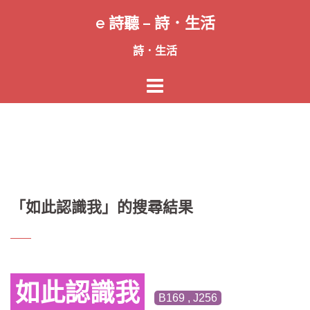
跳
e 詩聽 – 詩．生活
至
主
詩．生活
要
內
容
「
如此認識我
」的搜尋結果
如此認識我
B169 , J256