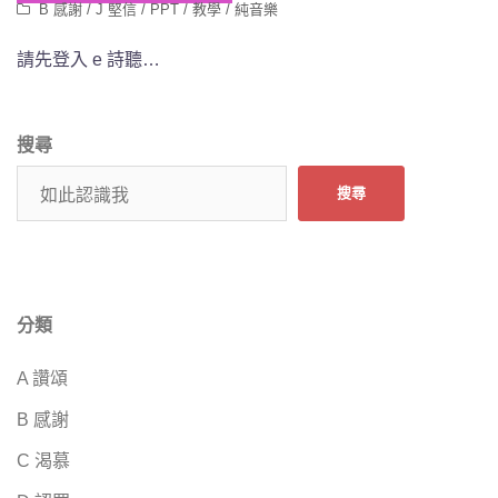
B 感謝
/
J 堅信
/
PPT
/
教學
/
純音樂
請先登入 e 詩聽…
搜尋
搜尋
分類
A 讚頌
B 感謝
C 渴慕