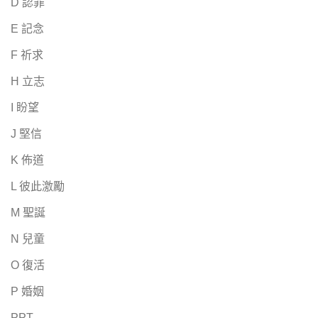
D 認罪
E 記念
F 祈求
H 立志
I 盼望
J 堅信
K 佈道
L 彼此激勵
M 聖誕
N 兒童
O 復活
P 婚姻
PPT