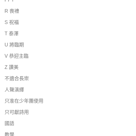
R 喪禮
S 祝福
T 泰澤
U 將臨期
V 恭迎主臨
Z 讚美
不適合長崇
人聲演繹
只准在少年團使用
只可獻詩用
國語
教學