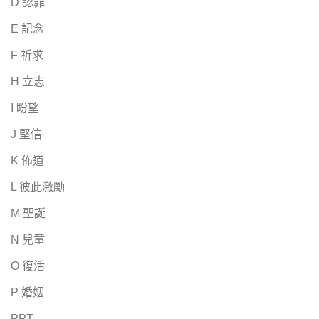
D 認罪
E 記念
F 祈求
H 立志
I 盼望
J 堅信
K 佈道
L 彼此激勵
M 聖誕
N 兒童
O 復活
P 婚姻
PPT