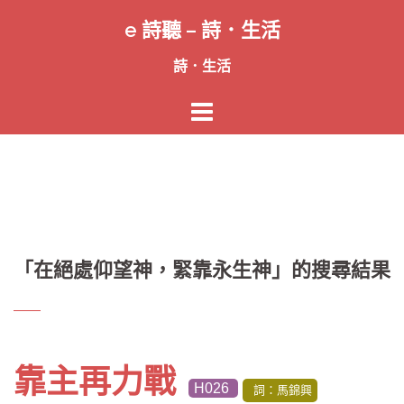
跳
e 詩聽 – 詩．生活
至
主
詩．生活
要
內
容
「
在絕處仰望神，緊靠永生神
」的搜尋結果
靠主再力戰
H026
詞：馬錦興