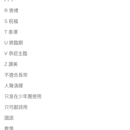
R 喪禮
S 祝福
T 泰澤
U 將臨期
V 恭迎主臨
Z 讚美
不適合長崇
人聲演繹
只准在少年團使用
只可獻詩用
國語
教學