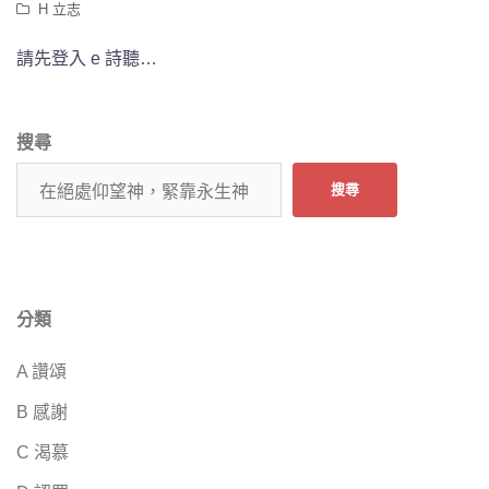
H 立志
請先登入 e 詩聽…
搜尋
搜尋
分類
A 讚頌
B 感謝
C 渴慕