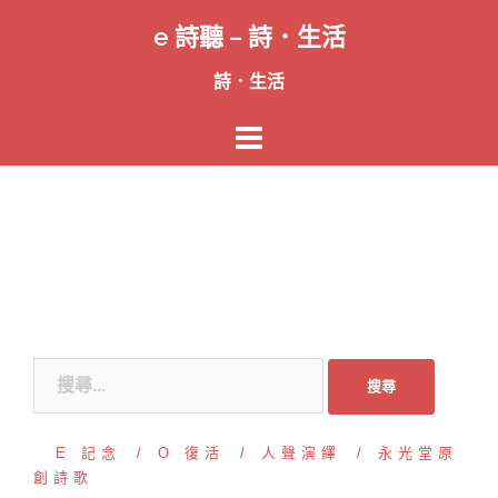
跳
e 詩聽 – 詩．生活
至
主
詩．生活
要
內
容
搜
尋
關
E 記念
O 復活
人聲演繹
永光堂原
鍵
創詩歌
字: