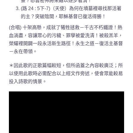
景？愁雲密佈將來難以逐步看清！
(路 24 : 5下-7)（天使）為何在墳墓裡尋找那活著
的主？突破陰間，耶穌基督已復活得勝！
(合唱) 十架高懸，成就了犧牲拯救－千古不朽鐵證！熱
血淌盡，容讓眾心的污穢、罪孽被愛洗清！被殺羔羊，
榮耀裡開闢一段永活新生路徑！永生之道－復活主基督
－永在帶領。
＊因此歌的正歌篇幅較短，但所函蓋之內容較廣泛；所
以使用此歌時必需配合以上經文作旁述，使會眾能較易
投入詩歌的情景。