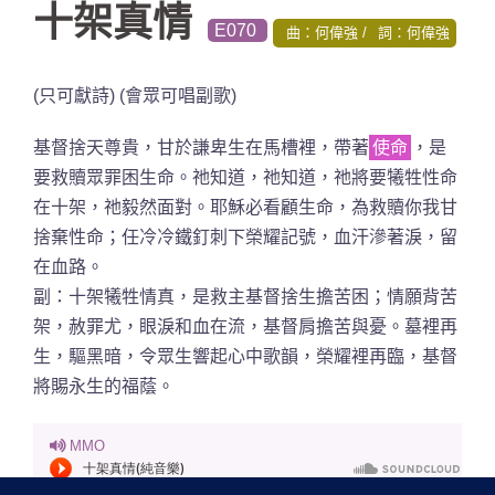
十架真情
E070
曲：何偉強
詞：何偉強
(只可獻詩) (會眾可唱副歌)
基督捨天尊貴，甘於謙卑生在馬槽裡，帶著
使命
，是
要救贖眾罪困生命。祂知道，祂知道，祂將要犧牲性命
在十架，祂毅然面對。耶穌必看顧生命，為救贖你我甘
捨棄性命；任冷冷鐵釘刺下榮耀記號，血汗滲著淚，留
在血路。
副：十架犧牲情真，是救主基督捨生擔苦困；情願背苦
架，赦罪尤，眼淚和血在流，基督肩擔苦與憂。墓裡再
生，驅黑暗，令眾生響起心中歌韻，榮耀裡再臨，基督
將賜永生的福蔭。
MMO