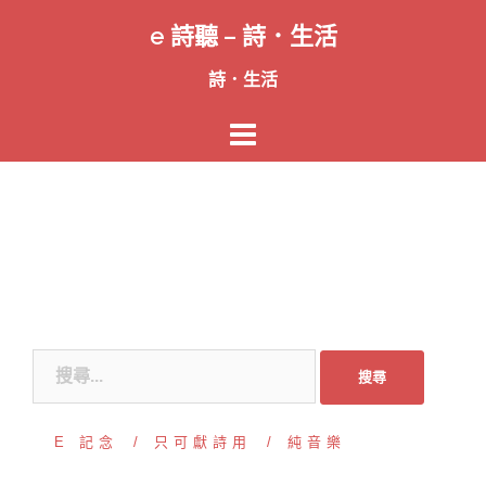
跳
e 詩聽 – 詩．生活
至
主
詩．生活
要
內
容
搜
尋
關
E 記念
只可獻詩用
純音樂
鍵
字: