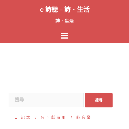
跳
e 詩聽 – 詩．生活
至
主
詩．生活
要
內
容
搜
尋
關
E 記念
只可獻詩用
純音樂
鍵
字: