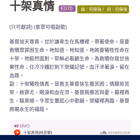
十架真情
E070
曲：何偉強
詞：何偉強
(只可獻詩) (會眾可唱副歌)
基督捨天尊貴，甘於謙卑生在馬槽裡，帶著使命，是要
救贖眾罪困生命。祂知道，祂知道，祂將要犧牲性命在
十架，祂毅然面對。耶穌必看顧生命，為救贖你我甘捨
棄性命；任冷冷鐵釘刺下榮耀記號，血汗滲著淚，留在
血路。
副：十架犧牲情真，是救主基督捨生擔苦困；情願背苦
架，赦罪尤，眼淚和血在流，基督肩擔苦與憂。墓裡再
生，驅黑暗，令眾生響起心中歌韻，榮耀裡再臨，基督
將賜永生的福蔭。
MMO