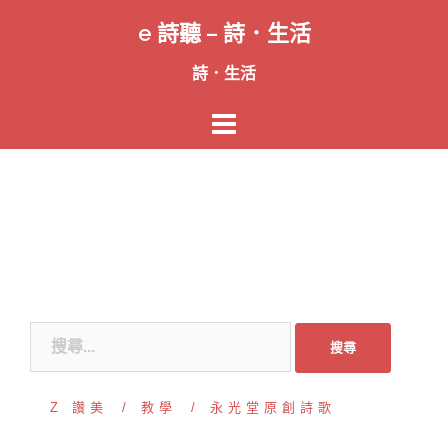
跳
e 詩聽 – 詩．生活
至
主
詩．生活
要
內
容
搜
尋
關
Z 讚美
教學
永光堂原創詩歌
鍵
字: