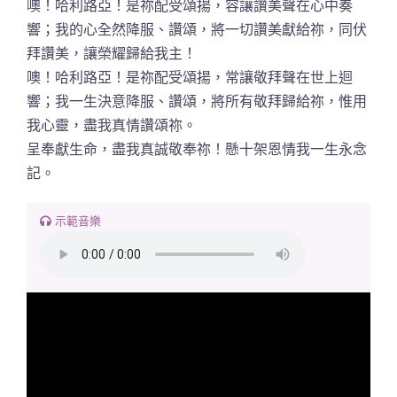
噢！哈利路亞！是祢配受頌揚，容讓讚美聲在心中奏
響；我的心全然降服、讚頌，將一切讚美獻給祢，同伏
拜讚美，讓榮耀歸給我主！
噢！哈利路亞！是祢配受頌揚，常讓敬拜聲在世上迴
響；我一生決意降服、讚頌，將所有敬拜歸給祢，惟用
我心靈，盡我真情讚頌祢。
呈奉獻生命，盡我真誠敬奉祢！懸十架恩情我一生永念
記。
示範音樂