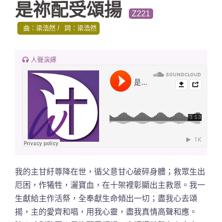
是祢配受頌揚
Z221
曲：梁浩然
詞：梁浩然
人聲演繹
我的主甘紆尊降在世
，循父意甘心破碎身體；救眾生出
厄困，作犧牲，灑寶血，在十架裡彰顯出主救恩。我一
生獻給主作活祭，全奉獻生命傾出一切；盡我心去頌
揚，主的愛齊和唱，用我心靈，盡我真情高聲和應。