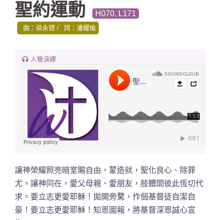
聖約運動
H070, L171
曲：梁永德
詞：潘耀倫
人聲演繹
讓神榮耀照亮暗室賜自由
，蒙造就，聖化良心、除罪
尤。讓神同在，愛父母親、愛朋友，肢體間彼此恆切代
求。要立志更愛耶穌！拋開旁騖，作個基督徒自潔自
豪！要立志更愛耶穌！知恩圖報，將基督深恩誠心宣