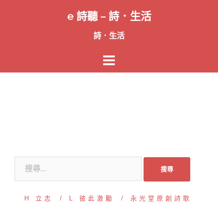
跳
e 詩聽 – 詩．生活
至
主
詩．生活
要
內
容
搜
尋
關
H 立志
L 彼此激勵
永光堂原創詩歌
鍵
字: