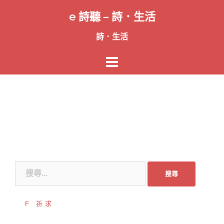
跳
e 詩聽 – 詩．生活
至
主
詩．生活
要
內
容
搜
尋
關
F 祈求
鍵
字: