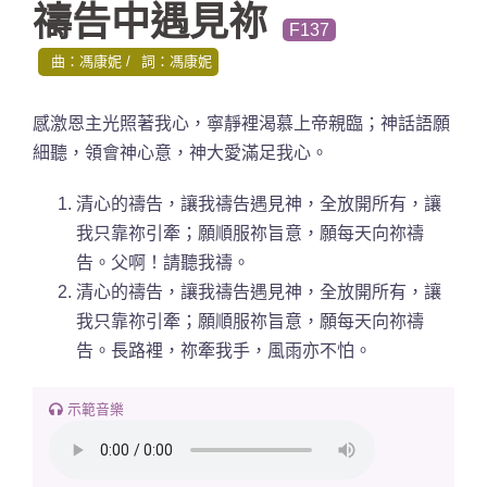
禱告中遇見祢
F137
曲：馮康妮
詞：馮康妮
感激恩主光照著我心，寧靜裡渴慕上帝親臨；神話語願
細聽，領會神心意，神大愛滿足我心。
清心的禱告，讓我禱告遇見神，全放開所有，讓
我只靠祢引牽；願順服祢旨意，願每天向祢禱
告。父啊！請聽我禱。
清心的禱告，讓我禱告遇見神，全放開所有，讓
我只靠祢引牽；願順服祢旨意，願每天向祢禱
告。長路裡，祢牽我手，風雨亦不怕。
示範音樂