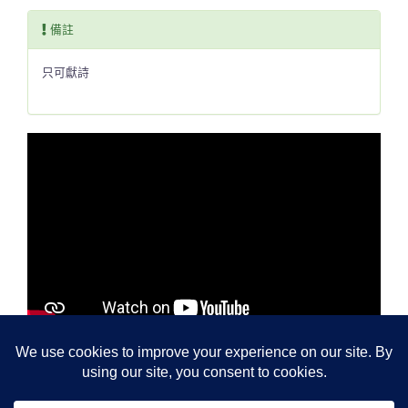
備註
只可獻詩