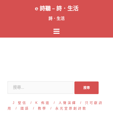
跳
e 詩聽 – 詩．生活
至
主
詩．生活
要
內
容
搜
尋
關
J 堅信
K 佈道
人聲演繹
只可獻詩
鍵
用
國語
教學
永光堂原創詩歌
字: