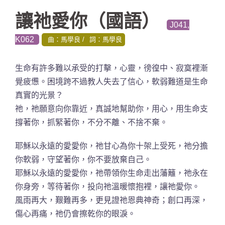
讓祂愛你（國語）
J041,
K062
曲：馬學良
詞：馬學良
生命有許多難以承受的打擊，心靈，徬徨中、寂寞裡漸
覺疲憊。困境跨不過教人失去了信心，軟弱難道是生命
真實的光景？
祂，祂願意向你靠近，真誠地幫助你，用心，用生命支
撐著你，抓緊著你，不分不離、不捨不棄。
耶穌以永遠的愛愛你，祂甘心為你十架上受死，祂分擔
你軟弱，守望著你，你不要放棄自己。
耶穌以永遠的愛愛你，祂帶領你生命走出藩籬，祂永在
你身旁，等待著你，投向祂溫暖懷抱裡，讓祂愛你。
風雨再大，艱難再多，更見證祂恩典神奇；創口再深，
傷心再痛，祂仍會擦乾你的眼淚。