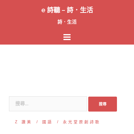
跳
e 詩聽 – 詩．生活
至
主
詩．生活
要
內
容
搜
尋
關
Z 讚美
國語
永光堂原創詩歌
鍵
字: