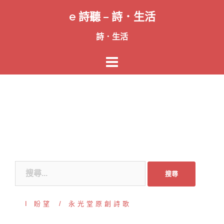
跳
e 詩聽 – 詩．生活
至
主
詩．生活
要
內
容
搜
尋
關
I 盼望
永光堂原創詩歌
鍵
字: