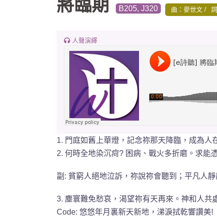
將臨期
B205, J320
曲：麥世文
人聲演繹
1. 門庭如舊上華燈，記念祢那天降臨，成為
2. 何時全地染沉疴? 困病、戰火多折磨。求
副: 貧窮人絕地泣訴，祢說祢會聽到；平凡人
3. 塵寰難免愁哀，渴望祢有天再來。神和人共
Code: 悠悠年月裏新天新地，涕淚拭乾響讚美!