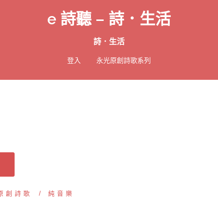
e 詩聽 – 詩．生活
詩．生活
登入
永光原創詩歌系列
原創詩歌
純音樂