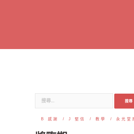
跳
至
主
要
內
容
搜
尋
關
B 感謝
J 堅信
教學
永光堂
鍵
字: