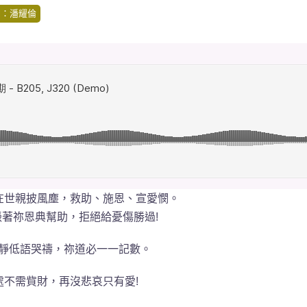
詞：潘耀倫
人在世親披風塵，救助、施恩、宣愛憫。
能憑著祢恩典幫助，拒絕給憂傷勝過!
靜靜低語哭禱，祢道必一一記數。
處不需貲財，再沒悲哀只有愛!