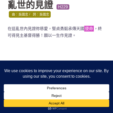
亂世的見證
H229
曲：吳國忠
詞：吳國忠
在這亂世內見證祢慈愛，堅貞勇毅承傳天國
使命
，終
可得見主基督得勝！願以一生作見證。