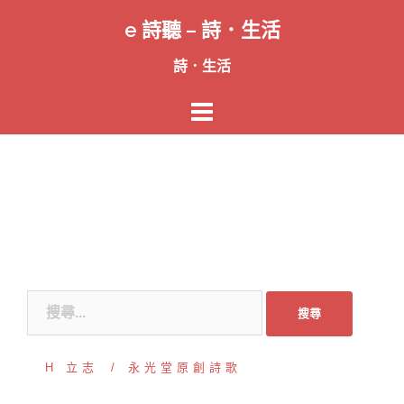
跳
e 詩聽 – 詩．生活
至
主
詩．生活
要
內
容
搜
尋
關
H 立志
永光堂原創詩歌
鍵
字: