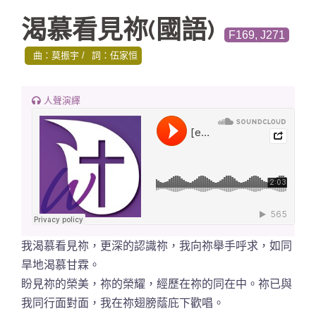
渴慕看見祢(國語)
F169, J271
曲：莫振宇
詞：伍家恒
人聲演繹
我渴慕看見祢，更深的認識祢，我向祢舉手呼求，如同
旱地渴慕甘霖。
盼見祢的榮美，祢的榮耀，經歷在祢的同在中。祢已與
我同行面對面，我在祢翅膀蔭庇下歡唱。