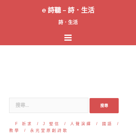
跳
e 詩聽 – 詩．生活
至
主
詩．生活
要
內
容
搜
尋
關
F 祈求
J 堅信
人聲演繹
國語
鍵
教學
永光堂原創詩歌
字: