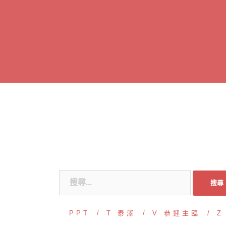
跳
至
主
要
內
容
搜
尋
關
PPT
T 泰澤
V 恭迎主臨
Z
鍵