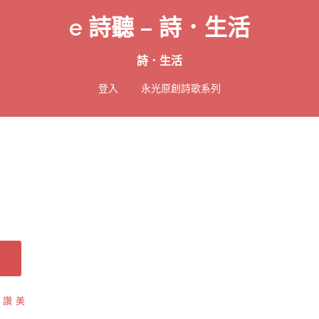
e 詩聽 – 詩．生活
詩．生活
登入
永光原創詩歌系列
 讚美