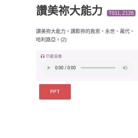
字:
讚美祢大能力
T011, Z126
讚美祢大能力，讚歎祢的救恩，永世、萬代，
哈利路亞。(2)
示範音樂
PPT