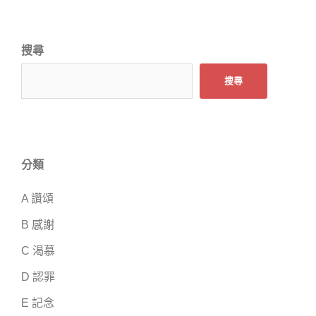
搜尋
搜尋
分類
A 讚頌
B 感謝
C 渴慕
D 認罪
E 記念