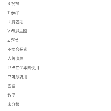
S 祝福
T 泰澤
U 將臨期
V 恭迎主臨
Z 讚美
不適合長崇
人聲演繹
只准在少年團使用
只可獻詩用
國語
教學
未分類