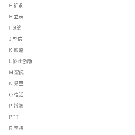
F 祈求
H 立志
I 盼望
J 堅信
K 佈道
L 彼此激勵
M 聖誕
N 兒童
O 復活
P 婚姻
PPT
R 喪禮