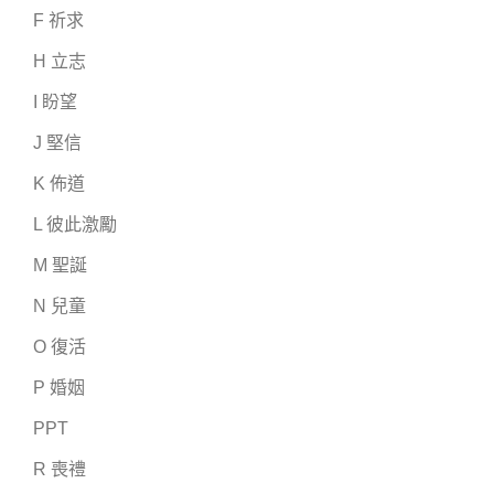
F 祈求
H 立志
I 盼望
J 堅信
K 佈道
L 彼此激勵
M 聖誕
N 兒童
O 復活
P 婚姻
PPT
R 喪禮