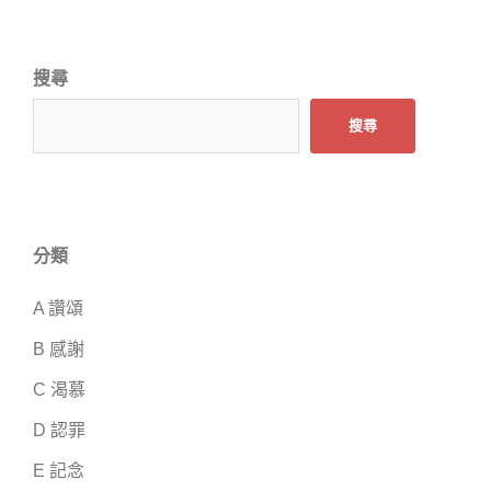
搜尋
搜尋
分類
A 讚頌
B 感謝
C 渴慕
D 認罪
E 記念