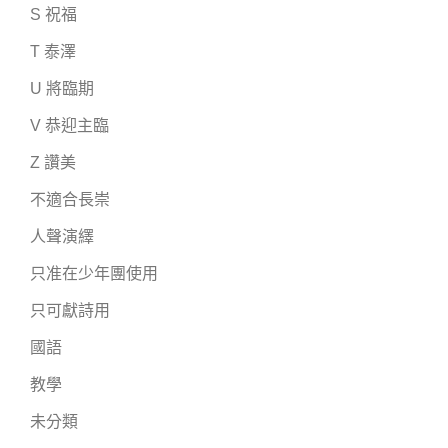
S 祝福
T 泰澤
U 將臨期
V 恭迎主臨
Z 讚美
不適合長崇
人聲演繹
只准在少年團使用
只可獻詩用
國語
教學
未分類