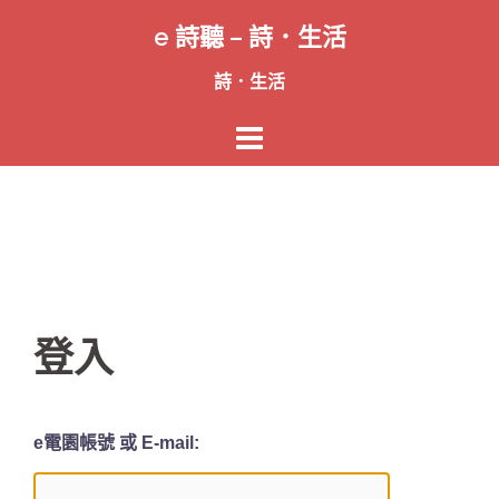
跳
e 詩聽 – 詩．生活
至
主
詩．生活
要
內
容
登入
e電園帳號 或 E-mail: