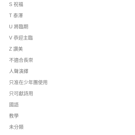
S 祝福
T 泰澤
U 將臨期
V 恭迎主臨
Z 讚美
不適合長崇
人聲演繹
只准在少年團使用
只可獻詩用
國語
教學
未分類