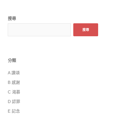
搜尋
搜尋
分類
A 讚頌
B 感謝
C 渴慕
D 認罪
E 記念