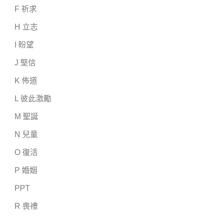
F 祈求
H 立志
I 盼望
J 堅信
K 佈道
L 彼此激勵
M 聖誕
N 兒童
O 復活
P 婚姻
PPT
R 喪禮