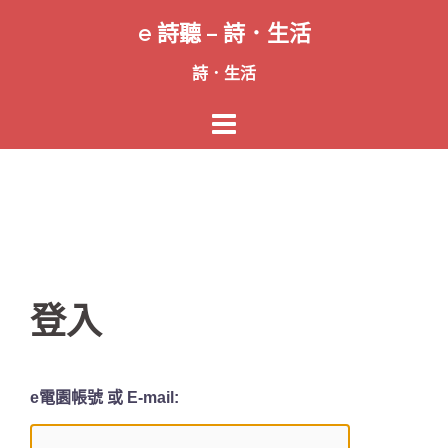
跳
e 詩聽 – 詩．生活
至
主
詩．生活
要
內
容
登入
e電園帳號 或 E-mail: