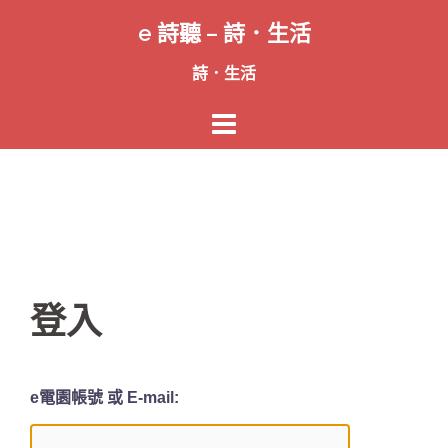
跳
e 詩聽 – 詩．生活
至
主
詩．生活
要
內
容
登入
e電園帳號 或 E-mail: