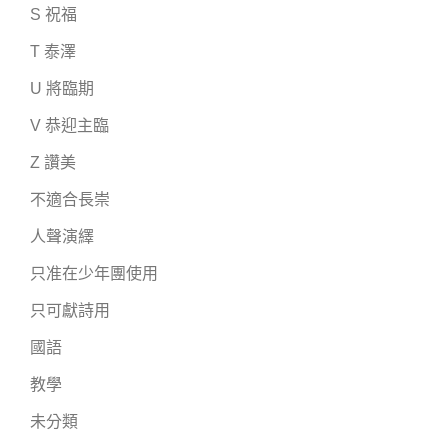
S 祝福
T 泰澤
U 將臨期
V 恭迎主臨
Z 讚美
不適合長崇
人聲演繹
只准在少年團使用
只可獻詩用
國語
教學
未分類