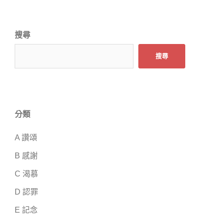
搜尋
搜尋
分類
A 讚頌
B 感謝
C 渴慕
D 認罪
E 記念