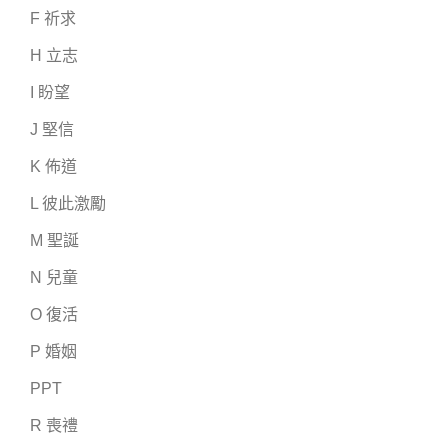
F 祈求
H 立志
I 盼望
J 堅信
K 佈道
L 彼此激勵
M 聖誕
N 兒童
O 復活
P 婚姻
PPT
R 喪禮