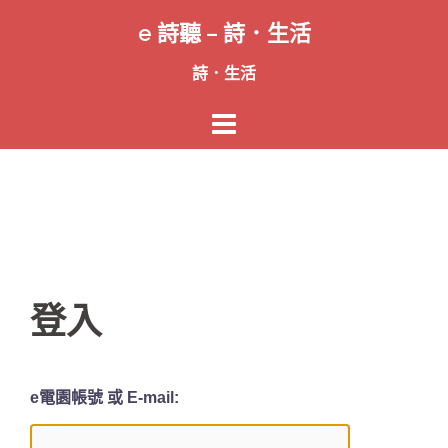
跳
e 詩聽 – 詩．生活
至
主
詩．生活
要
內
容
登入
e電園帳號 或 E-mail: