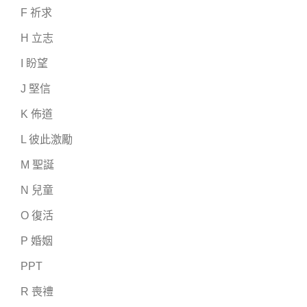
F 祈求
H 立志
I 盼望
J 堅信
K 佈道
L 彼此激勵
M 聖誕
N 兒童
O 復活
P 婚姻
PPT
R 喪禮