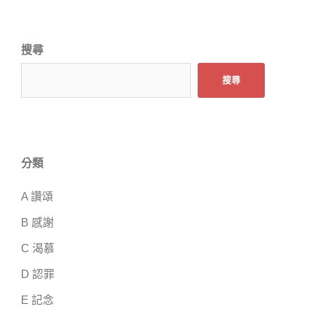
搜尋
搜尋
分類
A 讚頌
B 感謝
C 渴慕
D 認罪
E 記念