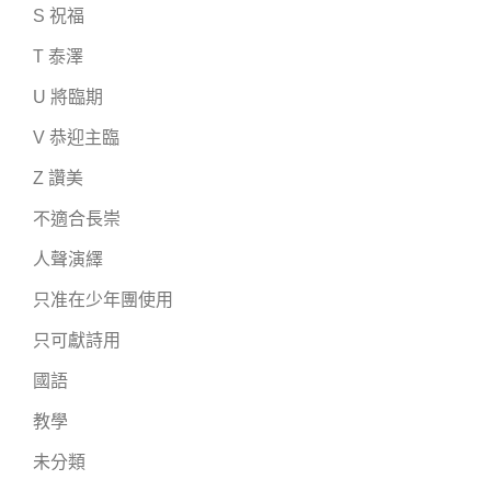
S 祝福
T 泰澤
U 將臨期
V 恭迎主臨
Z 讚美
不適合長崇
人聲演繹
只准在少年團使用
只可獻詩用
國語
教學
未分類