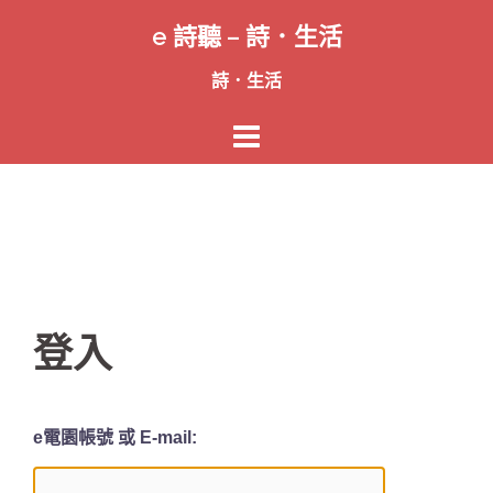
跳
e 詩聽 – 詩．生活
至
主
詩．生活
要
內
容
登入
e電園帳號 或 E-mail: