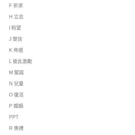
F 祈求
H 立志
I 盼望
J 堅信
K 佈道
L 彼此激勵
M 聖誕
N 兒童
O 復活
P 婚姻
PPT
R 喪禮