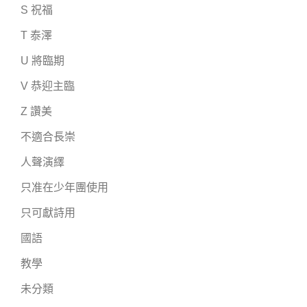
S 祝福
T 泰澤
U 將臨期
V 恭迎主臨
Z 讚美
不適合長崇
人聲演繹
只准在少年團使用
只可獻詩用
國語
教學
未分類