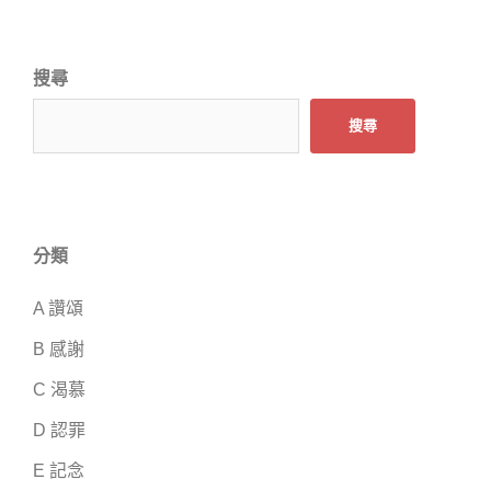
搜尋
搜尋
分類
A 讚頌
B 感謝
C 渴慕
D 認罪
E 記念