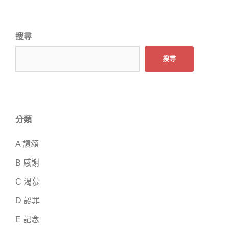
搜尋
搜尋
分類
A 讚頌
B 感謝
C 渴慕
D 認罪
E 記念