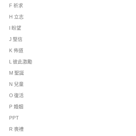
F 祈求
H 立志
I 盼望
J 堅信
K 佈道
L 彼此激勵
M 聖誕
N 兒童
O 復活
P 婚姻
PPT
R 喪禮