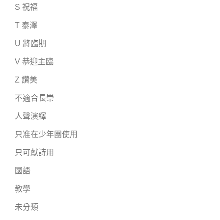
S 祝福
T 泰澤
U 將臨期
V 恭迎主臨
Z 讚美
不適合長崇
人聲演繹
只准在少年團使用
只可獻詩用
國語
教學
未分類