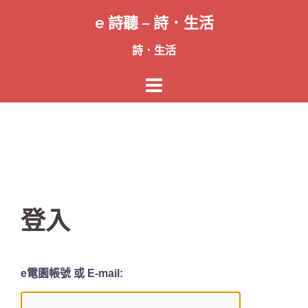
跳
e 詩聽 – 詩．生活
至
主
詩．生活
要
內
容
登入
e電園帳號 或 E-mail: