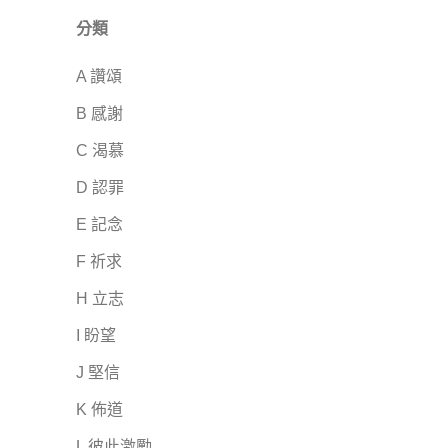
分類
A 讚頌
B 感謝
C 渴慕
D 認罪
E 記念
F 祈求
H 立志
I 盼望
J 堅信
K 佈道
L 彼此激勵