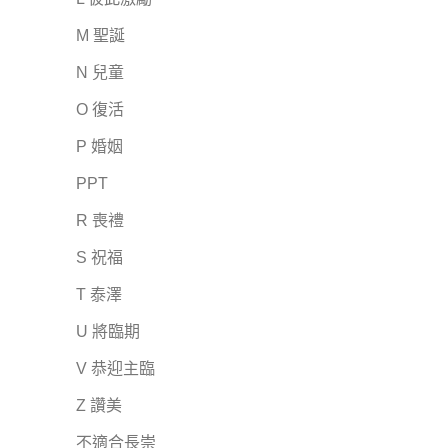
M 聖誕
N 兒童
O 復活
P 婚姻
PPT
R 喪禮
S 祝福
T 泰澤
U 將臨期
V 恭迎主臨
Z 讚美
不適合長崇