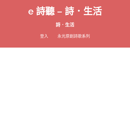
e 詩聽 – 詩．生活
詩．生活
登入
永光原創詩歌系列