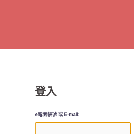
跳
至
主
要
內
容
登入
e電園帳號 或 E-mail: