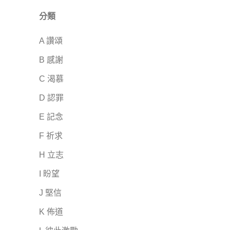
分類
A 讚頌
B 感謝
C 渴慕
D 認罪
E 記念
F 祈求
H 立志
I 盼望
J 堅信
K 佈道