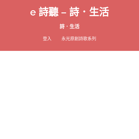
e 詩聽 – 詩．生活
詩．生活
登入
永光原創詩歌系列