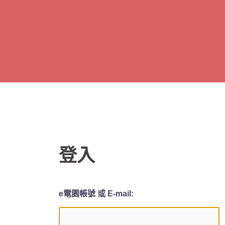
跳
至
主
要
內
容
登入
e電園帳號 或 E-mail: