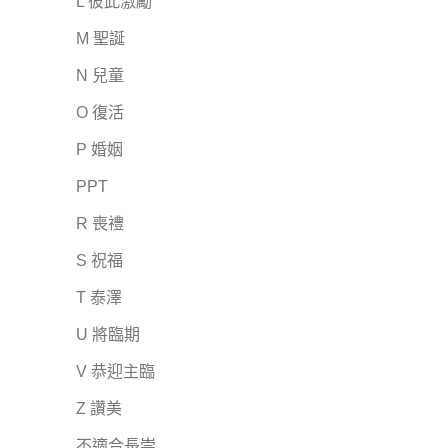
L 彼此激勵
M 聖誕
N 兒童
O 復活
P 婚姻
PPT
R 喪禮
S 祝福
T 泰澤
U 將臨期
V 恭迎主臨
Z 讚美
不適合長崇