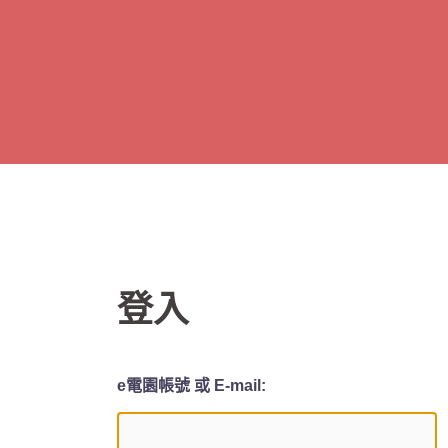
跳
至
主
要
內
容
登入
e電園帳號 或 E-mail: