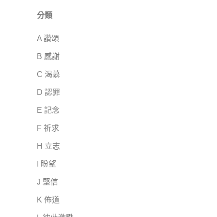
分類
A 讚頌
B 感謝
C 渴慕
D 認罪
E 記念
F 祈求
H 立志
I 盼望
J 堅信
K 佈道