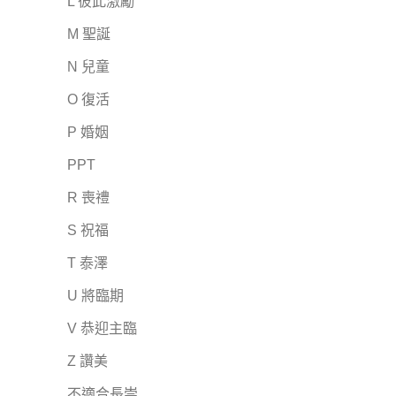
L 彼此激勵
M 聖誕
N 兒童
O 復活
P 婚姻
PPT
R 喪禮
S 祝福
T 泰澤
U 將臨期
V 恭迎主臨
Z 讚美
不適合長崇