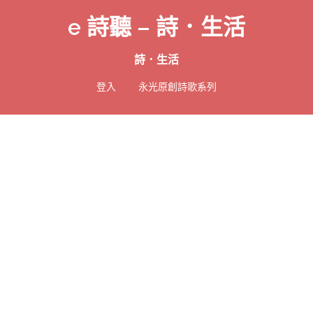
e 詩聽 – 詩．生活
詩．生活
登入
永光原創詩歌系列