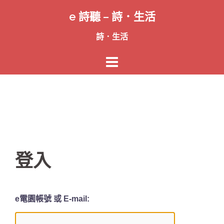
跳
e 詩聽 – 詩．生活
至
主
詩．生活
要
內
容
登入
e電園帳號 或 E-mail: