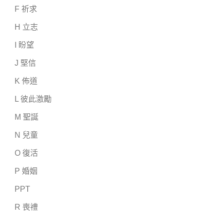
F 祈求
H 立志
I 盼望
J 堅信
K 佈道
L 彼此激勵
M 聖誕
N 兒童
O 復活
P 婚姻
PPT
R 喪禮