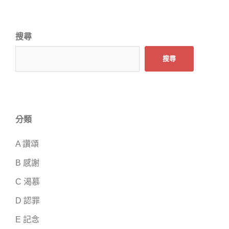
搜尋
搜尋
分類
A 讚頌
B 感謝
C 渴慕
D 認罪
E 記念