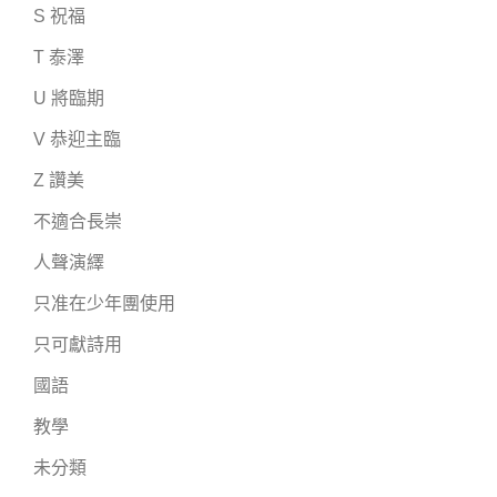
S 祝福
T 泰澤
U 將臨期
V 恭迎主臨
Z 讚美
不適合長崇
人聲演繹
只准在少年團使用
只可獻詩用
國語
教學
未分類