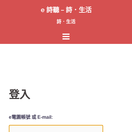
跳
e 詩聽 – 詩．生活
至
主
詩．生活
要
內
容
登入
e電園帳號 或 E-mail: