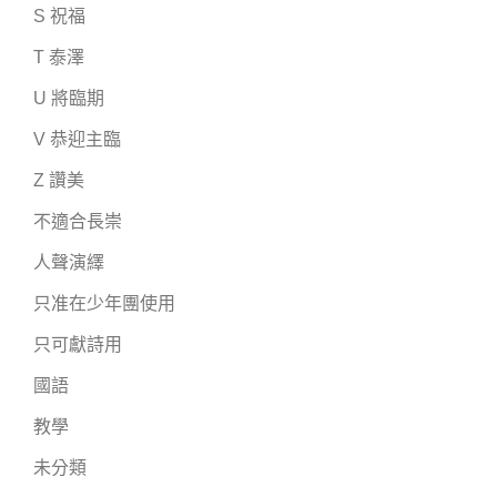
S 祝福
T 泰澤
U 將臨期
V 恭迎主臨
Z 讚美
不適合長崇
人聲演繹
只准在少年團使用
只可獻詩用
國語
教學
未分類