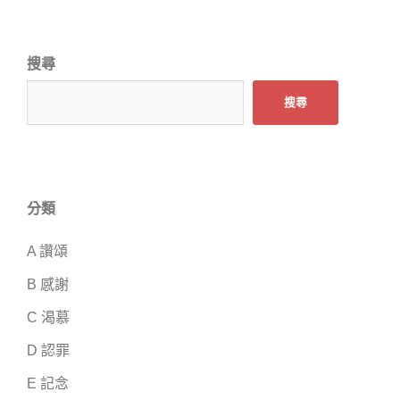
搜尋
搜尋
分類
A 讚頌
B 感謝
C 渴慕
D 認罪
E 記念