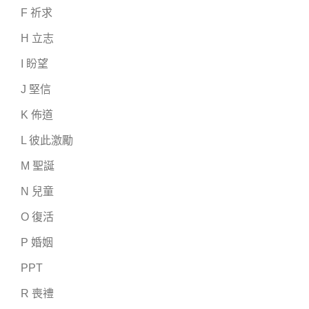
F 祈求
H 立志
I 盼望
J 堅信
K 佈道
L 彼此激勵
M 聖誕
N 兒童
O 復活
P 婚姻
PPT
R 喪禮