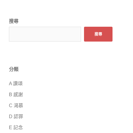
搜尋
搜尋
分類
A 讚頌
B 感謝
C 渴慕
D 認罪
E 記念