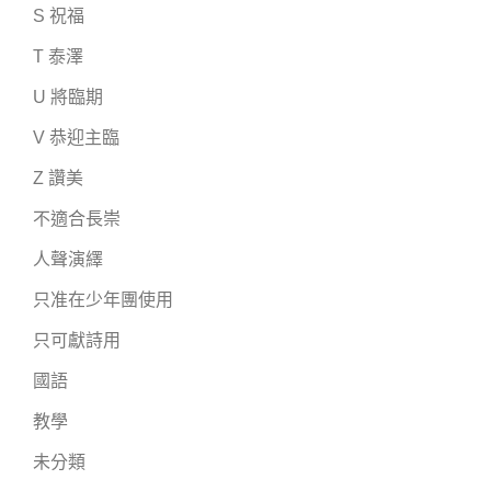
S 祝福
T 泰澤
U 將臨期
V 恭迎主臨
Z 讚美
不適合長崇
人聲演繹
只准在少年團使用
只可獻詩用
國語
教學
未分類