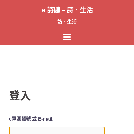
跳
e 詩聽 – 詩．生活
至
主
詩．生活
要
內
容
登入
e電園帳號 或 E-mail: