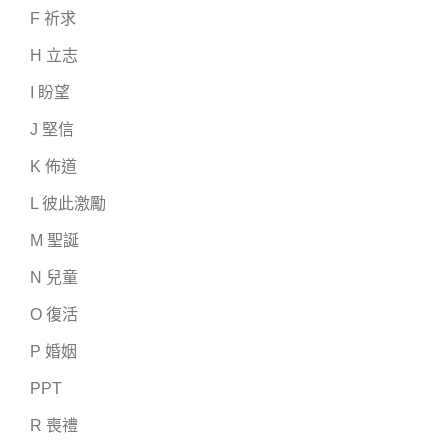
F 祈求
H 立志
I 盼望
J 堅信
K 佈道
L 彼此激勵
M 聖誕
N 兒童
O 復活
P 婚姻
PPT
R 喪禮