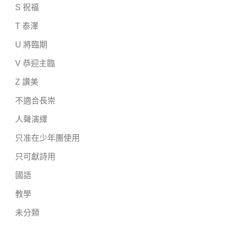
S 祝福
T 泰澤
U 將臨期
V 恭迎主臨
Z 讚美
不適合長崇
人聲演繹
只准在少年團使用
只可獻詩用
國語
教學
未分類