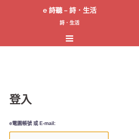
跳
e 詩聽 – 詩．生活
至
主
詩．生活
要
內
容
登入
e電園帳號 或 E-mail: