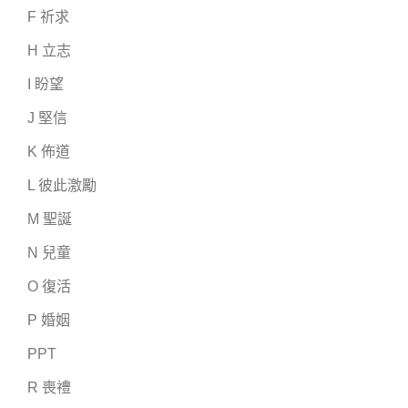
F 祈求
H 立志
I 盼望
J 堅信
K 佈道
L 彼此激勵
M 聖誕
N 兒童
O 復活
P 婚姻
PPT
R 喪禮