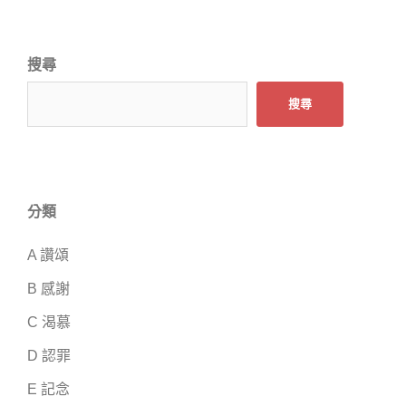
搜尋
搜尋
分類
A 讚頌
B 感謝
C 渴慕
D 認罪
E 記念