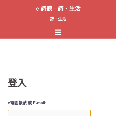
跳
e 詩聽 – 詩．生活
至
主
詩．生活
要
內
容
登入
e電園帳號 或 E-mail: