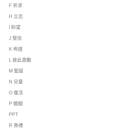
F 祈求
H 立志
I 盼望
J 堅信
K 佈道
L 彼此激勵
M 聖誕
N 兒童
O 復活
P 婚姻
PPT
R 喪禮