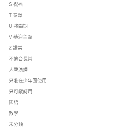
S 祝福
T 泰澤
U 將臨期
V 恭迎主臨
Z 讚美
不適合長崇
人聲演繹
只准在少年團使用
只可獻詩用
國語
教學
未分類