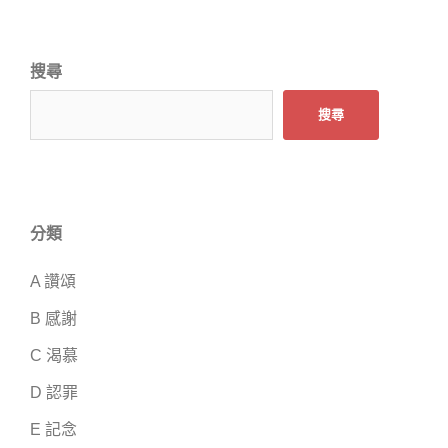
搜尋
搜尋
分類
A 讚頌
B 感謝
C 渴慕
D 認罪
E 記念